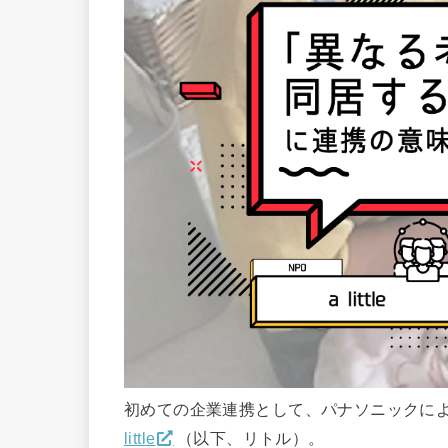
初めての企業連携として、パナソニックに
little
（以下、リトル）。