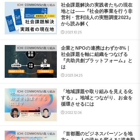
社会課題解決の実践者たちの現在
ICHI COMMONSの取り組み
地とは——『社会的事業を行う非
営利・営利法人の実態調査2023』
から読み解く
2023.10.25
企業とNPOの連携はわずか8%｜
ICHI COMMONSの取り組み
社会課題を軸に組織をつなげる
『共助共創プラットフォーム』と
は
2023.04.25
「地域課題や取り組みを見える化
ICHI COMMONSの取り組み
する」。地域とつながり、お金を
循環させるには
2022.12.06
「首都圏のビジネスパーソンを地
ICHI COMMONSの取り組み