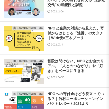
方へ」。人の流れを変える“逆参勤
交代”の可能性と課題
2022.12.06
NPOと企業の対談から見えた、寄
ICHI COMMONSの取り組み
付からはじまる「連携」のカタチ
｜With優×三木プーリ
2022.07.14
普段は聞けない、NPOとお金のリ
ICHI COMMONSの取り組み
アル。「人とのつながり」や「好
き」をベースに生きる
2022.06.30
NPOへの寄付金はどう役立ってい
ICHI COMMONSの取り組み
る？｜竹村コーポレーションイン
パクトレポート2021より