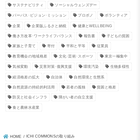
サステナビリティ
ソーシャルウェンズデー
パーパス･ビジョン･ミッション
プロボノ
ボランティア
企業
企業版ふるさと納税
健康とWELLBEING
働き方改革･ワークライフバランス
報告書
子どもの貧困
家族と子育て
寄付
平和と平等
従業員
教育機会の地域格差
文化･芸術･スポーツ
東京一極集中
気候変動
災害対策･復興支援
環境汚染
生物多様性
経済格差の拡大
自治体
自然環境と生態系
自然資源の持続的利活用
若者の孤独
貧困と格差
防災と社会インフラ
障がい者の自立支援
食と農林水産業
ICHI COMMONSの取り組み
HOME