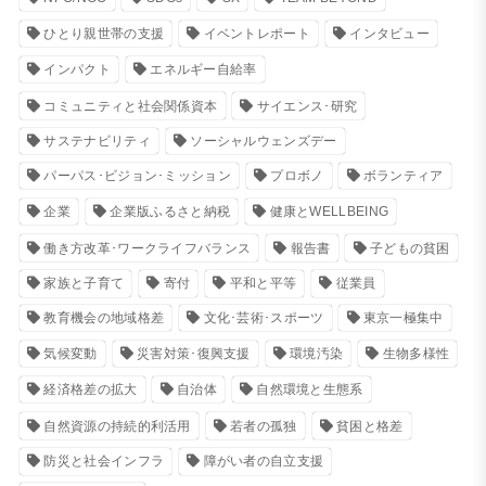
ひとり親世帯の支援
イベントレポート
インタビュー
インパクト
エネルギー自給率
コミュニティと社会関係資本
サイエンス･研究
サステナビリティ
ソーシャルウェンズデー
パーパス･ビジョン･ミッション
プロボノ
ボランティア
企業
企業版ふるさと納税
健康とWELLBEING
働き方改革･ワークライフバランス
報告書
子どもの貧困
家族と子育て
寄付
平和と平等
従業員
教育機会の地域格差
文化･芸術･スポーツ
東京一極集中
気候変動
災害対策･復興支援
環境汚染
生物多様性
経済格差の拡大
自治体
自然環境と生態系
自然資源の持続的利活用
若者の孤独
貧困と格差
防災と社会インフラ
障がい者の自立支援