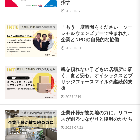
指す
2026.02.20
「もう一度時間をください」ソー
企業/NPO/地域の連携事例
シャルウェンズデーで生まれた、
企業とNPOの自発的な協働
2026.02.09
親を頼れない子どもの居場所に届
ICHI COMMONSの取り組み
く、食と安心。オイシックスとブ
リッジフォースマイルの継続的支
援
2025.12.19
企業什器が被災地の力に。リユー
企業/NPO/地域の連携事例
スが創るつながりと復興のかたち
2025.09.22