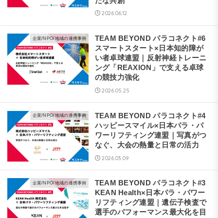
たな共創
2026.06.12
TEAM BEYOND パラコネクト#6
企業/NPO/地域の連携事例
スマートスタート×日本知的障が
い者卓球連盟｜反射神経トレーニ
ング「REAXION」で支える卓球
の競技力強化
2026.05.25
TEAM BEYOND パラコネクト#4
企業/NPO/地域の連携事例
ハッピースマイル×日本パラ・パ
ワーリフティング連盟｜写真がつ
なぐ、大会の熱量と日常の活力
2026.03.09
TEAM BEYOND パラコネクト#3
企業/NPO/地域の連携事例
KEAN Health×日本パラ・パワー
リフティング連盟｜遺伝子検査で
選手のパフォーマンス最大化を目