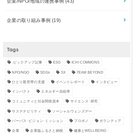
企業/NPO/地域の連携事例
(43)
企業の取り組み事例
(19)
Tags
.ピックアップ記事
ESG
ICHI COMMONS
NPO/NGO
SDGs
SX
TEAM BEYOND
ひとり親世帯の支援
イベントレポート
インタビュー
インパクト
エネルギー自給率
コミュニティと社会関係資本
サイエンス･研究
サステナビリティ
ソーシャルウェンズデー
パーパス･ビジョン･ミッション
プロボノ
ボランティア
企業
企業版ふるさと納税
健康とWELLBEING