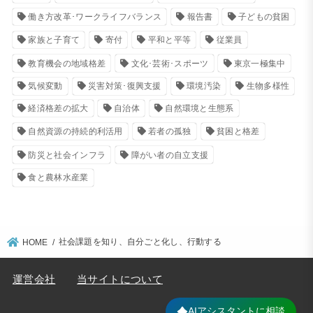
働き方改革･ワークライフバランス
報告書
子どもの貧困
家族と子育て
寄付
平和と平等
従業員
教育機会の地域格差
文化･芸術･スポーツ
東京一極集中
気候変動
災害対策･復興支援
環境汚染
生物多様性
経済格差の拡大
自治体
自然環境と生態系
自然資源の持続的利活用
若者の孤独
貧困と格差
防災と社会インフラ
障がい者の自立支援
食と農林水産業
社会課題を知り、自分ごと化し、行動する
HOME
運営会社
当サイトについて