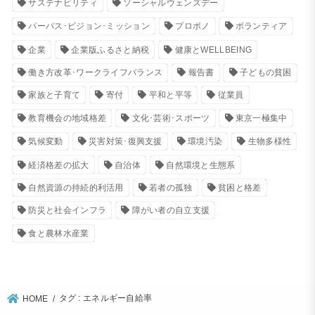
サステナビリティ
ソーシャルウェンズデー
パーパス･ビジョン･ミッション
プロボノ
ボランティア
企業
企業版ふるさと納税
健康とWELLBEING
働き方改革･ワークライフバランス
報告書
子どもの貧困
家族と子育て
寄付
平和と平等
従業員
教育機会の地域格差
文化･芸術･スポーツ
東京一極集中
気候変動
災害対策･復興支援
環境汚染
生物多様性
経済格差の拡大
自治体
自然環境と生態系
自然資源の持続的利活用
若者の孤独
貧困と格差
防災と社会インフラ
障がい者の自立支援
食と農林水産業
タグ : エネルギー自給率
HOME