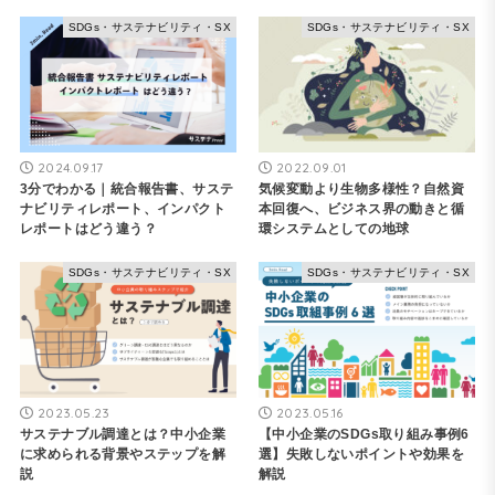
SDGs・サステナビリティ・SX
SDGs・サステナビリティ・SX
2024.09.17
2022.09.01
3分でわかる｜統合報告書、サステ
気候変動より生物多様性？自然資
ナビリティレポート、インパクト
本回復へ、ビジネス界の動きと循
レポートはどう違う？
環システムとしての地球
SDGs・サステナビリティ・SX
SDGs・サステナビリティ・SX
2023.05.23
2023.05.16
サステナブル調達とは？中小企業
【中小企業のSDGs取り組み事例6
に求められる背景やステップを解
選】失敗しないポイントや効果を
説
解説