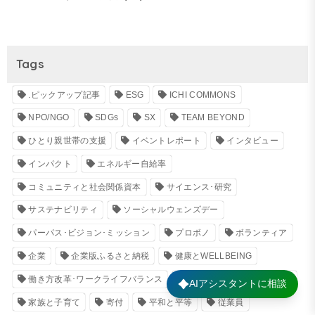
Tags
.ピックアップ記事
ESG
ICHI COMMONS
NPO/NGO
SDGs
SX
TEAM BEYOND
ひとり親世帯の支援
イベントレポート
インタビュー
インパクト
エネルギー自給率
コミュニティと社会関係資本
サイエンス･研究
サステナビリティ
ソーシャルウェンズデー
パーパス･ビジョン･ミッション
プロボノ
ボランティア
企業
企業版ふるさと納税
健康とWELLBEING
働き方改革･ワークライフバランス
報告書
子どもの貧困
家族と子育て
寄付
平和と平等
従業員