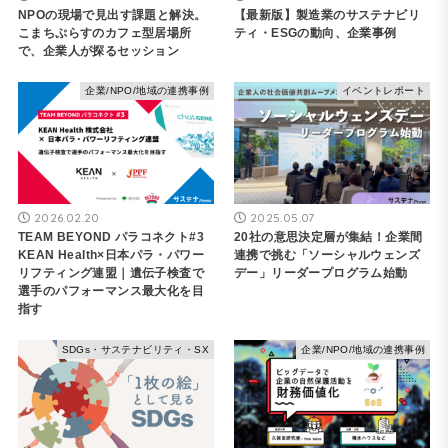
NPOの現場で見出す課題と解決。
【最新版】製造業のサステナビリ
こまちぷらすのカフェ型居場所
ティ・ESGの動向、企業事例
で、企業人が探るセッション
企業/NPO/地域の連携事例
イベントレポート
2026.02.20
2025.05.07
TEAM BEYOND パラコネクト#3
20社の意思決定層が集結！企業間
KEAN Health×日本パラ・パワー
連携で挑む「ソーシャルウェンズ
リフティング連盟｜遺伝子検査で
デー」リーダープログラム始動
選手のパフォーマンス最大化を目
指す
SDGs・サステナビリティ・SX
企業/NPO/地域の連携事例