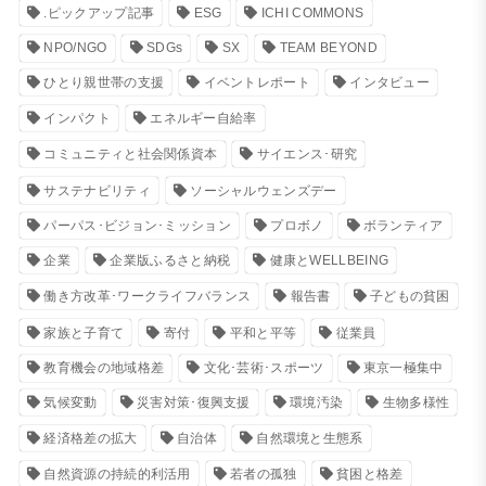
.ピックアップ記事
ESG
ICHI COMMONS
NPO/NGO
SDGs
SX
TEAM BEYOND
ひとり親世帯の支援
イベントレポート
インタビュー
インパクト
エネルギー自給率
コミュニティと社会関係資本
サイエンス･研究
サステナビリティ
ソーシャルウェンズデー
パーパス･ビジョン･ミッション
プロボノ
ボランティア
企業
企業版ふるさと納税
健康とWELLBEING
働き方改革･ワークライフバランス
報告書
子どもの貧困
家族と子育て
寄付
平和と平等
従業員
教育機会の地域格差
文化･芸術･スポーツ
東京一極集中
気候変動
災害対策･復興支援
環境汚染
生物多様性
経済格差の拡大
自治体
自然環境と生態系
自然資源の持続的利活用
若者の孤独
貧困と格差