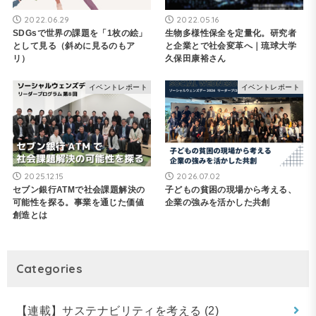
2022.06.29
2022.05.16
SDGsで世界の課題を「1枚の絵」
生物多様性保全を定量化。研究者
として見る（斜めに見るのもア
と企業とで社会変革へ｜琉球大学
リ）
久保田康裕さん
イベントレポート
イベントレポート
2025.12.15
2026.07.02
セブン銀行ATMで社会課題解決の
子どもの貧困の現場から考える、
可能性を探る。事業を通じた価値
企業の強みを活かした共創
創造とは
Categories
【連載】サステナビリティを考える
(2)