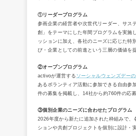
①リーダープログラム
参画企業の経営者や次世代リーダー、サス
創」をテーマにした年間プログラムを実施しま
ッションに加え、各社のニーズに応じた特
び・企業としての前進という三層の価値を
②オープンプログラム
activoが運営する
ソーシャルウェンズデーの
あるボランティア活動に参加できる自由参加型
件の募集を掲載し、14社から約760件の応
③個別企業のニーズに合わせたプログラム
2026年度から新たに追加された枠組みで
ションや共創プロジェクトを個別に設計・