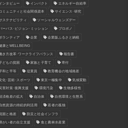
インタビュー
インパクト
エネルギー自給率
コミュニティと社会関係資本
サイエンス･研究
サステナビリティ
ソーシャルウェンズデー
パーパス･ビジョン･ミッション
プロボノ
ボランティア
企業
企業版ふるさと納税
健康とWELLBEING
働き方改革･ワークライフバランス
報告書
子どもの貧困
家族と子育て
寄付
平和と平等
従業員
教育機会の地域格差
文化･芸術･スポーツ
東京一極集中
気候変動
災害対策･復興支援
環境汚染
生物多様性
経済格差の拡大
自治体
自然環境と生態系
自然資源の持続的利活用
若者の孤独
貧困と格差
防災と社会インフラ
障がい者の自立支援
食と農林水産業