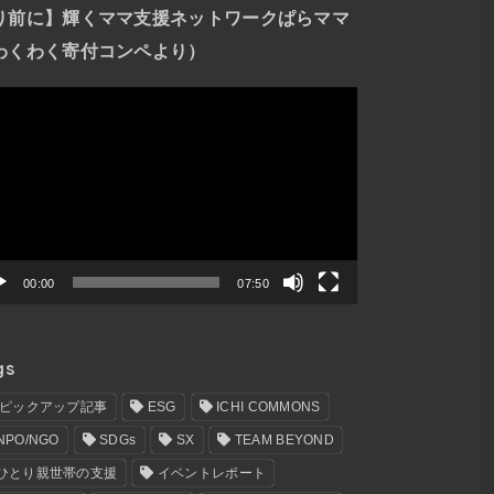
り前に】輝くママ支援ネットワークぱらママ
わくわく寄付コンペより）
00:00
07:50
gs
.ピックアップ記事
ESG
ICHI COMMONS
NPO/NGO
SDGs
SX
TEAM BEYOND
ひとり親世帯の支援
イベントレポート