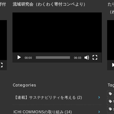
寄付
流域研究会（わくわく寄付コンペより）
た
（
動
画
動
プ
画
レ
プ
ー
レ
ヤ
ー
ー
ヤ
00:00
06:03
ー
Categories
Ta
【連載】サステナビリティを考える
(2)
ICHI COMMONSの取り組み
(14)