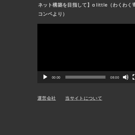
ネット構築を目指して】a little（わくわく
コンペより）
動
画
プ
レ
ー
ヤ
ー
00:00
08:00
運営会社
当サイトについて